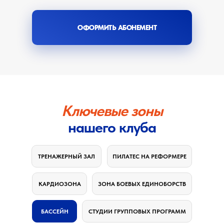
25-метровый просторный бассейн,
на 7 дорожек, он отвечает высоким
стандартам оснащения.
ОФОРМИТЬ АБОНЕМЕНТ
Особая технология очистки —
ультрафиолетовое обеззараживание
(УФО) — позволяет свести
содержание хлора в воде к минимуму.
Результат — чистая, безопасная вода
и максимально комфортное
Ключевые зоны
плавание для гостей клуба.
нашего клуба
ТРЕНАЖЕРНЫЙ ЗАЛ
ПИЛАТЕС НА РЕФОРМЕРЕ
КАРДИОЗОНА
ЗОНА БОЕВЫХ ЕДИНОБОРСТВ
БАССЕЙН
СТУДИИ ГРУППОВЫХ ПРОГРАММ